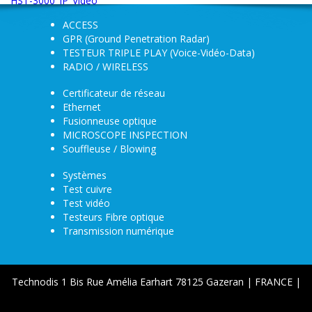
HST-3000_IP_Video
ACCESS
GPR (Ground Penetration Radar)
TESTEUR TRIPLE PLAY (Voice-Vidéo-Data)
RADIO / WIRELESS
Certificateur de réseau
Ethernet
Fusionneuse optique
MICROSCOPE INSPECTION
Souffleuse / Blowing
Systèmes
Test cuivre
Test vidéo
Testeurs Fibre optique
Transmission numérique
Technodis 1 Bis Rue Amélia Earhart 78125 Gazeran | FRANCE |