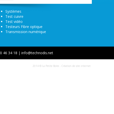
Systèmes
Test cuivre
Test vidéo
Testeurs Fibre optique
Transmission numérique
0 46 34 18 | info@technodis.net
2014 © La Petite Boite - Création de site internet