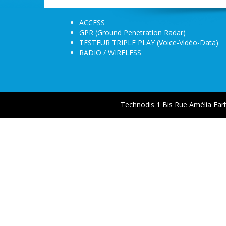
ACCESS
GPR (Ground Penetration Radar)
TESTEUR TRIPLE PLAY (Voice-Vidéo-Data)
RADIO / WIRELESS
Technodis 1 Bis Rue Amélia Ear