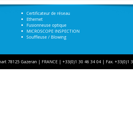
Certificateur de réseau
Ethernet
Fusionneuse optique
MICROSCOPE INSPECTION
Souffleuse / Blowing
hart 78125 Gazeran | FRANCE | +33(0)1 30 46 34 04 | Fax. +33(0)1 3