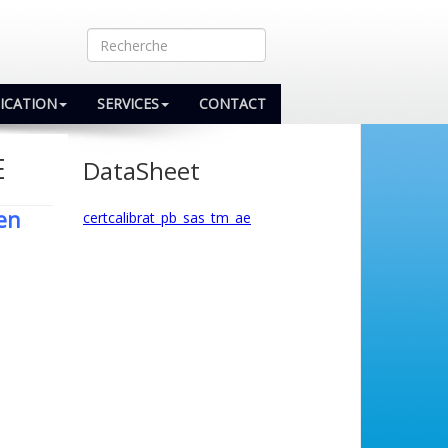
LICATION
SERVICES
CONTACT
E
DataSheet
 en
certcalibrat_pb_sas_tm_ae