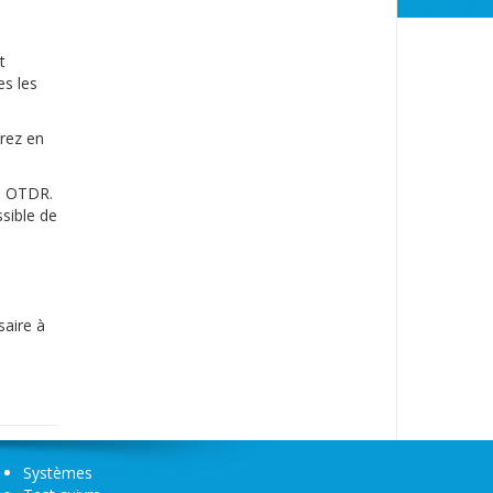
t
es les
erez en
le OTDR.
ssible de
saire à
Systèmes