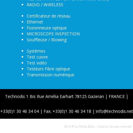
RADIO / WIRELESS
Certificateur de réseau
Ethernet
Fusionneuse optique
MICROSCOPE INSPECTION
Souffleuse / Blowing
Systèmes
Test cuivre
Test vidéo
Testeurs Fibre optique
Transmission numérique
Technodis 1 Bis Rue Amélia Earhart 78125 Gazeran | FRANCE |
+33(0)1 30 46 34 04 | Fax. +33(0)1 30 46 34 18 | info@technodis.net
2014 © La Petite Boite - Création de site internet